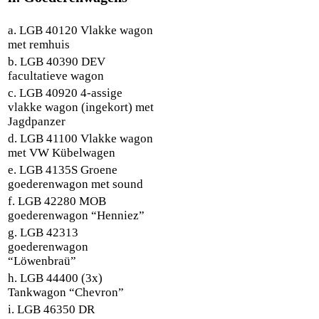
a. LGB 40120 Vlakke wagon
met remhuis
b. LGB 40390 DEV
facultatieve wagon
c. LGB 40920 4-assige
vlakke wagon (ingekort) met
Jagdpanzer
d. LGB 41100 Vlakke wagon
met VW Kübelwagen
e. LGB 4135S Groene
goederenwagon met sound
f. LGB 42280 MOB
goederenwagon “Henniez”
g. LGB 42313
goederenwagon
“Löwenbraü”
h. LGB 44400 (3x)
Tankwagon “Chevron”
i. LGB 46350 DR